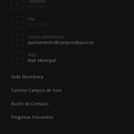
Teléfono:
942778310
Fax:
942778406
Correo electrónico:
ayuntamiento@campoodeyuso.es
Web:
Web Municipal
Sede Electrónica
Turismo Campoo de Yuso
Buzón de Contacto
Preguntas Frecuentes