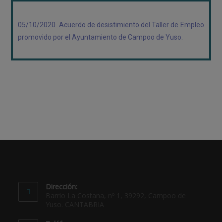
05/10/2020. Acuerdo de desistimiento del Taller de Empleo
promovido por el Ayuntamiento de Campoo de Yuso.
Dirección:
Barrio La Costana, nº 1, 39292, Campoo de
Yuso. CANTABRIA