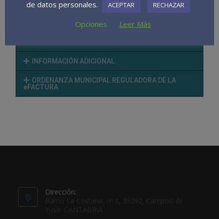
de datos personales.
ACEPTAR
RECHAZAR
PRESENTACIÓN DE FACTURAS A TRAVÉS DE LA
SEDE ELECTRÓNICA MUNICIPAL
Opciones
Leer Más
OBTENCIÓN DEL CERTIFICADO DIGITAL DE LA
F.N.M.T.
INFORMACIÓN ADICIONAL
ORDENANZA MUNICIPAL REGULADORA DE LA
eFACTURA
Dirección:
Barrio La Costana, nº 1, 39292, Campoo de
Yuso. CANTABRIA