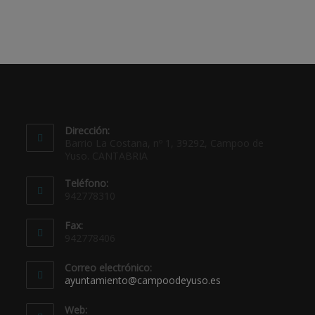
Dirección:
Barrio La Costana, nº 1, 39292, Campoo de
Yuso. CANTABRIA
Teléfono:
942778310
Fax:
942778406
Correo electrónico:
ayuntamiento@campoodeyuso.es
Web: