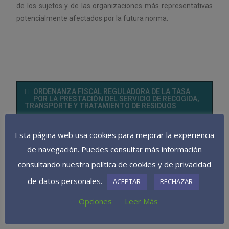
de los sujetos y de las organizaciones más representativas
potencialmente afectados por la futura norma.
ORDENANZA FISCAL REGULADORA DE LA TASA
POR LA PRESTACIÓN DEL SERVICIO DE RECOGIDA,
TRANSPORTE Y TRATAMIENTO DE RESIDUOS
ORDENANZA REGULADORA DEL SERVICIO DE
ABASTECIMIENTO DE AGUA
Esta página web usa cookies para mejorar la experiencia
de navegación. Puedes consultar más información
ORDENANZA FISCAL REGULADORA TASA
UTILIZACIÓN PRIVATIVA 2022
consultando nuestra política de cookies y de privacidad
de datos personales.
ORDENANZA FISCAL REGULADORA TASA
ACEPTAR
RECHAZAR
UTILIZACIÓN PRIVATIVA
Opciones
Leer Más
ORDENANZA MUNICIPAL SOBRE ADMINISTRACIÓN
ELECTRÓNICA