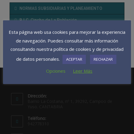
NORMAS SUBSIDIARIAS Y PLANEAMIENTO
B.I.C. Cincho de La Población
Esta página web usa cookies para mejorar la experiencia
Delimitación B.I.C. Torre de Los Bustamante
de navegación. Puedes consultar más información
consultando nuestra política de cookies y de privacidad
de datos personales.
ACEPTAR
RECHAZAR
Opciones
Leer Más
Dirección:
Barrio La Costana, nº 1, 39292, Campoo de
Yuso. CANTABRIA
Teléfono:
942778310