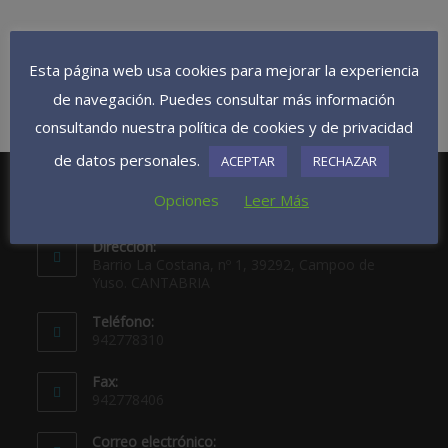
Esta página web usa cookies para mejorar la experiencia
de navegación. Puedes consultar más información
consultando nuestra política de cookies y de privacidad
de datos personales.
ACEPTAR
RECHAZAR
Opciones
Leer Más
Dirección:
Barrio La Costana, nº 1, 39292, Campoo de
Yuso. CANTABRIA
Teléfono:
942778310
Fax:
942778406
Correo electrónico: