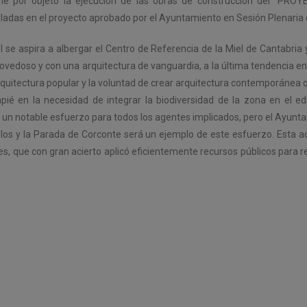
 tiene por objeto la ejecución de las obras de construcción del
as en el proyecto aprobado por el Ayuntamiento en Sesión Plenaria 
l se aspira a albergar el Centro de Referencia de la Miel de Cantabri
vedoso y con una arquitectura de vanguardia, a la última tendencia 
 arquitectura popular y la voluntad de crear arquitectura contemporáne
é en la necesidad de integrar la biodiversidad de la zona en el e
eva un notable esfuerzo para todos los agentes implicados, pero el Ayu
los y la Parada de Corconte será un ejemplo de este esfuerzo. Esta a
ales, que con gran acierto aplicó eficientemente recursos públicos para