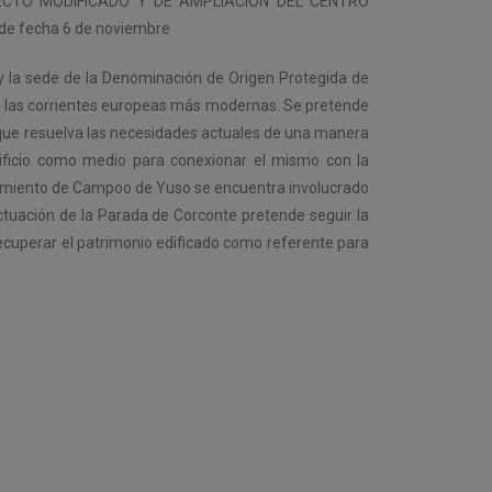
 “PROYECTO MODIFICADO Y DE AMPLIACIÓN DEL CENTRO
de fecha 6 de noviembre
a y la sede de la Denominación de Origen Protegida de
en las corrientes europeas más modernas. Se pretende
a que resuelva las necesidades actuales de una manera
dificio como medio para conexionar el mismo con la
ntamiento de Campoo de Yuso se encuentra involucrado
ctuación de la Parada de Corconte pretende seguir la
 recuperar el patrimonio edificado como referente para