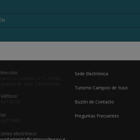
IÓN
Dirección:
Sede Electrónica
Barrio La Costana, nº 1, 39292,
Campoo de Yuso. CANTABRIA
Turismo Campoo de Yuso
Teléfono:
942778310
Buzón de Contacto
Fax:
Preguntas Frecuentes
942778406
Correo electrónico:
ayuntamiento@campoodeyuso.e