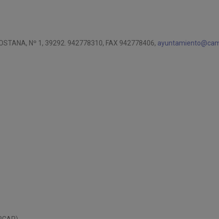
TANA, Nº 1, 39292. 942778310, FAX 942778406,
ayuntamiento@ca