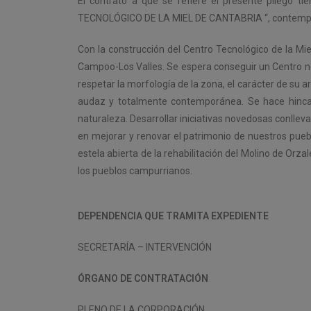
El contrato a que se refiere el presente pliego
TECNOLÓGICO DE LA MIEL DE CANTABRIA “, contemplad
Con la construcción del Centro Tecnológico de la Mie
Campoo-Los Valles. Se espera conseguir un Centro no
respetar la morfología de la zona, el carácter de su
audaz y totalmente contemporánea. Se hace hincapi
naturaleza. Desarrollar iniciativas novedosas conll
en mejorar y renovar el patrimonio de nuestros pueb
estela abierta de la rehabilitación del Molino de Orz
los pueblos campurrianos.
DEPENDENCIA QUE TRAMITA EXPEDIENTE
SECRETARÍA – INTERVENCIÓN
ÓRGANO DE CONTRATACIÓN
PLENO DE LA CORPORACIÓN