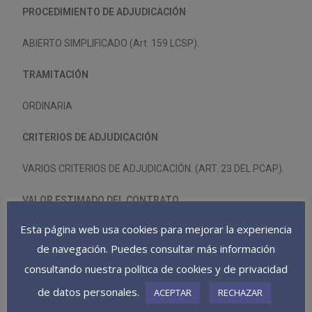
PROCEDIMIENTO DE ADJUDICACIÓN
ABIERTO SIMPLIFICADO (Art. 159 LCSP).
TRAMITACIÓN
ORDINARIA
CRITERIOS DE ADJUDICACIÓN
VARIOS CRITERIOS DE ADJUDICACIÓN. (ART. 23 DEL PCAP).
VALOR ESTIMADO DEL CONTRATO
Esta página web usa cookies para mejorar la experiencia
129.720,34 € IVA EXCLUIDO.
de navegación. Puedes consultar más información
PLAZO DE EJECUCIÓN
consultando nuestra política de cookies y de privacidad
de datos personales.
ACEPTAR
RECHAZAR
EL PLAZO DE EJECUCIÓN DEL CONTRATO SERÁ DE 8
MESES,