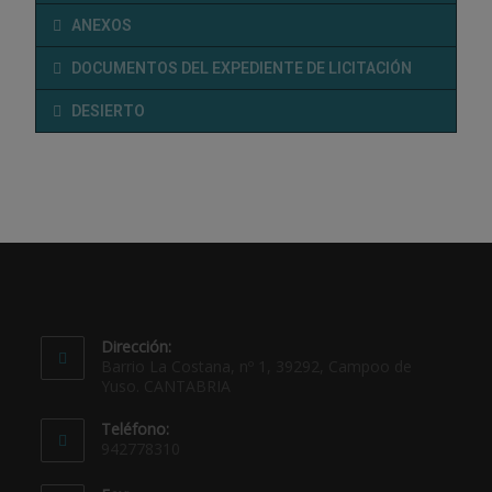
ANEXOS
DOCUMENTOS DEL EXPEDIENTE DE LICITACIÓN
DESIERTO
Dirección:
Barrio La Costana, nº 1, 39292, Campoo de
Yuso. CANTABRIA
Teléfono:
942778310