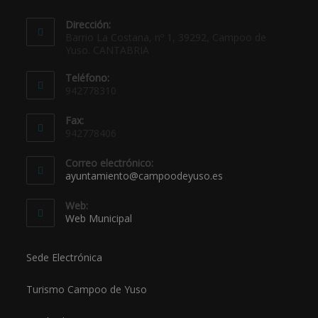
Dirección:
Barrio La Costana, nº 1, 39292, Campoo de
Yuso. CANTABRIA
Teléfono:
942778310
Fax:
942778406
Correo electrónico:
ayuntamiento@campoodeyuso.es
Web:
Web Municipal
Sede Electrónica
Turismo Campoo de Yuso