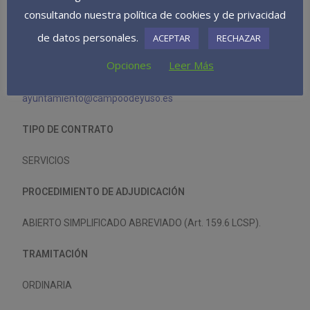
ALCALDÍA DEL AYUNTAMIENTO DE CAMPOO DE YUSO
consultando nuestra política de cookies y de privacidad
OBTENCIÓN DE DOCUMENTACIÓN
de datos personales.
ACEPTAR
RECHAZAR
AYUNTAMIENTO DE CAMPOO DE YUSO, BARRIO LA
Opciones
Leer Más
COSTANA, Nº 1, 39292. 942778310, FAX 942778406,
ayuntamiento@campoodeyuso.es
TIPO DE CONTRATO
SERVICIOS
PROCEDIMIENTO DE ADJUDICACIÓN
ABIERTO SIMPLIFICADO ABREVIADO (Art. 159.6 LCSP).
TRAMITACIÓN
ORDINARIA