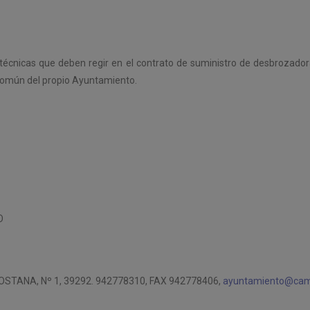
es técnicas que deben regir en el contrato de suministro de desbrozad
 común del propio Ayuntamiento.
O
TANA, Nº 1, 39292. 942778310, FAX 942778406,
ayuntamiento@ca