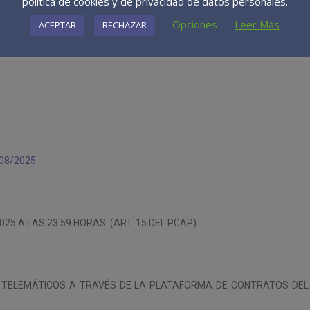
política de cookies y de privacidad de datos personales.
Opciones
Leer Más
ACEPTAR
RECHAZAR
ES,
CONFORME A LA ESTIMACIÓN DEL PLAZO DE EJECUCIÓN QUE FIGURA 
08/2025.
25 A LAS 23:59 HORAS. (ART. 15 DEL PCAP).
S TELEMÁTICOS A TRAVÉS DE LA PLATAFORMA DE CONTRATOS DEL 