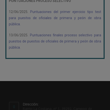
PUNTUACIONES PROCESO SELECTIVO
12/06/2025.
Puntuaciones del primer ejercicio tipo test
para puestos de oficiales de primera y peón de obra
pública.
13/06/2025.
Puntuaciones finales proceso selectivo para
puestos de puestos de oficiales de primera y peón de obra
pública.
Dirección:
Barrio La Costana, nº 1, 39292, Campoo de