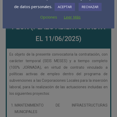
CONTRATACIÓN DE DOS
de datos personales.
ACEPTAR
RECHAZAR
OFICIALES DE PRIMERA Y UN
Opciones
Leer Más
PÉON (PLAZO ABIERTO HASTA
EL 11/06/2025)
Es objeto de la presente convocatoria la contratación, con
carácter temporal (SEIS MESES) y a tiempo completo
(100% JORNADA), en virtud de contrato vinculado a
políticas activas de empleo dentro del programa de
subvenciones a las Corporaciones Locales para la inserción
laboral, para la realización de las actuaciones incluidas en
los siguientes proyectos:
MANTENIMIENTO DE INFRAESTRUCTURAS
MUNICIPALES