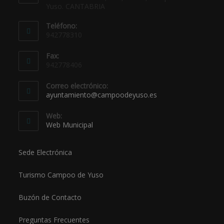
Yuso. CANTABRIA
Teléfono:
942778310
Fax:
942778406
Correo electrónico:
ayuntamiento@campoodeyuso.es
Web:
Web Municipal
Sede Electrónica
Turismo Campoo de Yuso
Buzón de Contacto
Preguntas Frecuentes