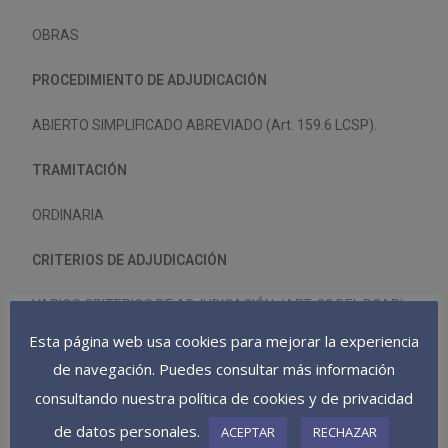
OBRAS
PROCEDIMIENTO DE ADJUDICACIÓN
ABIERTO SIMPLIFICADO ABREVIADO (Art. 159.6 LCSP).
TRAMITACIÓN
ORDINARIA
CRITERIOS DE ADJUDICACIÓN
VARIOS CRITERIOS DE ADJUDICACIÓN. (ART. 23 DEL PCAP).
Esta página web usa cookies para mejorar la experiencia
VALOR ESTIMADO DEL CONTRATO
de navegación. Puedes consultar más información
29.296,23 € IVA EXCLUIDO.
consultando nuestra política de cookies y de privacidad
de datos personales.
ACEPTAR
RECHAZAR
PLAZO DE EJECUCIÓN