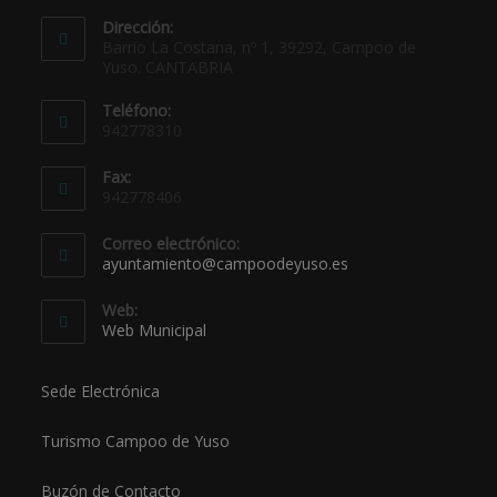
Dirección:
Barrio La Costana, nº 1, 39292, Campoo de
Yuso. CANTABRIA
Teléfono:
942778310
Fax:
942778406
Correo electrónico:
ayuntamiento@campoodeyuso.es
Web:
Web Municipal
Sede Electrónica
Turismo Campoo de Yuso
Buzón de Contacto