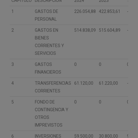
CAPÍTULO
DESCRIPCIÓN
2024
2023
%
1
GASTOS DE
226.054,88
422.853,61
-46,
PERSONAL
2
GASTOS EN
514.838,09
515.604,89
-0,1
BIENES
CORRIENTES Y
SERVICIOS
3
GASTOS
0
0
0
FINANCIEROS
4
TRANSFERENCIAS
61.120,00
61.220,00
-0,1
CORRIENTES
5
FONDO DE
0
0
0
CONTINGENCIA Y
OTROS
IMPREVISTOS
6
INVERSIONES
59.500,00
30.800,00
93,1