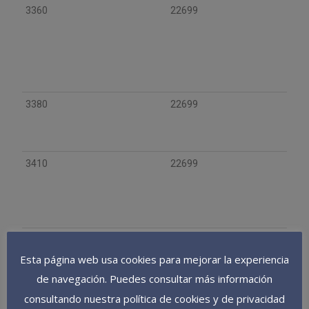
3360
22699
3380
22699
3410
22699
4100
22699
Esta página web usa cookies para mejorar la experiencia
de navegación. Puedes consultar más información
consultando nuestra política de cookies y de privacidad
4311
22699