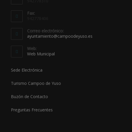
942778310
Fax:
942778406
Correo electrónico:
ayuntamiento@campoodeyuso.es
Web:
Web Municipal
Sede Electrónica
Turismo Campoo de Yuso
Buzón de Contacto
Preguntas Frecuentes