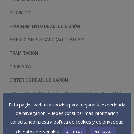
SERVICIOS
PROCEDIMIENTO DE ADJUDICACIÓN
ABIERTO SIMPLIFICADO (Art. 159 LCSP).
TRAMITACIÓN
ORDINARIA
CRITERIOS DE ADJUDICACIÓN
VARIOS CRITERIOS DE ADJUDICACIÓN. (ART. 23 DEL PCAP).
Esta página web usa cookies para mejorar la experiencia
VALOR ESTIMADO DEL CONTRATO
de navegación. Puedes consultar más información
127.195,72 € IVA EXCLUIDO.
consultando nuestra política de cookies y de privacidad
de datos personales.
ACEPTAR
RECHAZAR